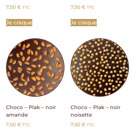
7,50
€
7,50
€
TTC
TTC
Je craque
Je craque
Choco – Plak – noir
Choco – Plak – noir
amande
noisette
7,50
€
7,50
€
TTC
TTC