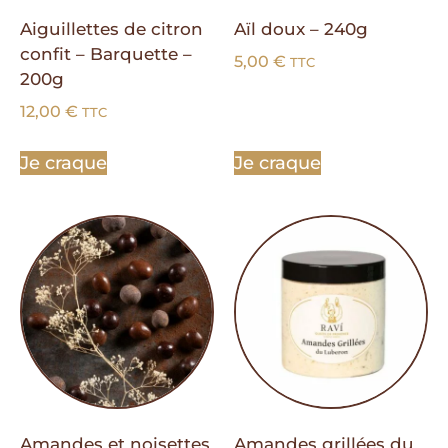
Aiguillettes de citron
Aïl doux – 240g
confit – Barquette –
5,00
€
TTC
200g
12,00
€
TTC
Je craque
Je craque
Amandes et noisettes
Amandes grillées du