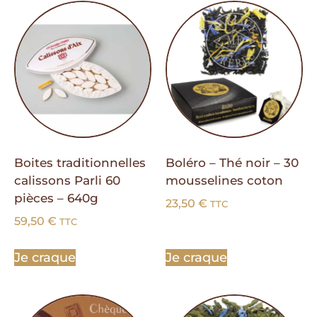
Boites traditionnelles
Boléro – Thé noir – 30
calissons Parli 60
mousselines coton
pièces – 640g
23,50
€
TTC
59,50
€
TTC
Je craque
Je craque