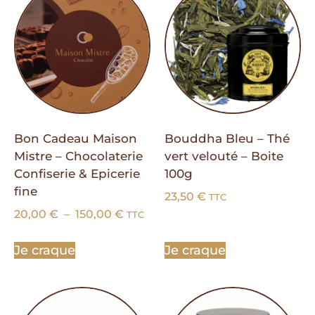
Bon Cadeau Maison
Bouddha Bleu – Thé
Mistre – Chocolaterie
vert velouté – Boite
Confiserie & Epicerie
100g
fine
23,50
€
TTC
20,00
€
–
150,00
€
TTC
Je craque
Je craque