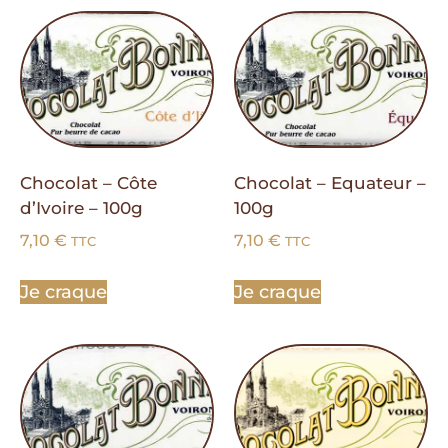
Chocolat – Côte
Chocolat – Equateur –
d’Ivoire – 100g
100g
7,10
€
7,10
€
TTC
TTC
Je craque
Je craque