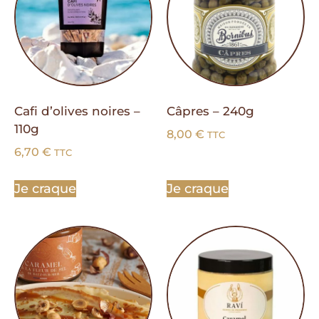
Cafi d’olives noires –
Câpres – 240g
110g
8,00
€
TTC
6,70
€
TTC
Je craque
Je craque