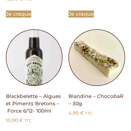
Je craque
Je craque
Blackbelette – Algues
Blandine – ChocobaR
et Piments Bretons –
– 30g
Force 6/12- 100ml
4,90
€
TTC
10,90
€
TTC