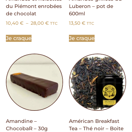
du Piémont enrobées
Luberon – pot de
de chocolat
600ml
10,40
€
–
28,00
€
13,50
€
TTC
TTC
Je craque
Je craque
Amandine –
Américan Breakfast
ChocobaR – 30g
Tea – Thé noir – Boite