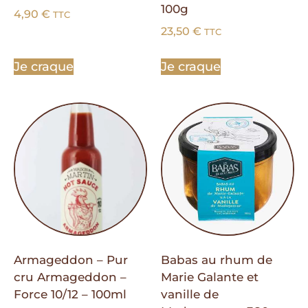
100g
4,90
€
TTC
23,50
€
TTC
Je craque
Je craque
Armageddon – Pur
Babas au rhum de
cru Armageddon –
Marie Galante et
Force 10/12 – 100ml
vanille de