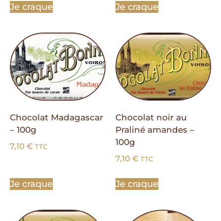
Je craque
Je craque
Chocolat Madagascar
Chocolat noir au
– 100g
Praliné amandes –
100g
7,10
€
TTC
7,10
€
TTC
Je craque
Je craque