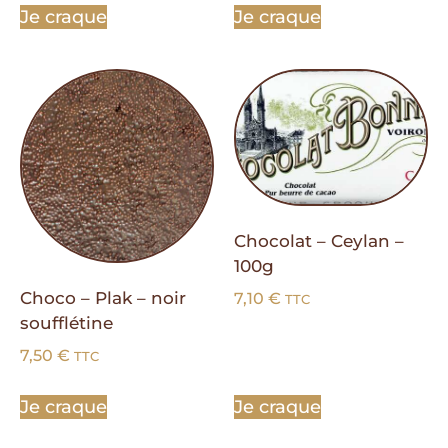
Je craque
Je craque
Chocolat – Ceylan –
100g
Choco – Plak – noir
7,10
€
TTC
soufflétine
7,50
€
TTC
Je craque
Je craque