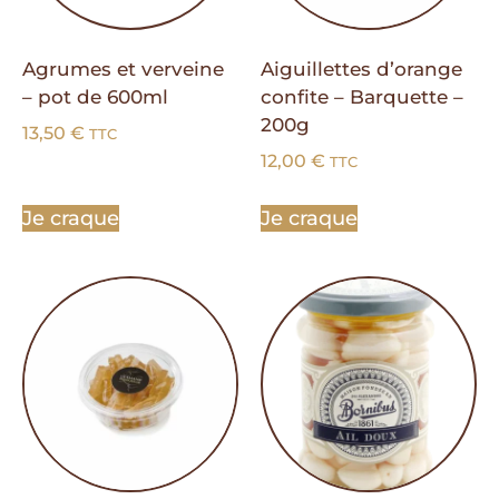
Agrumes et verveine
Aiguillettes d’orange
– pot de 600ml
confite – Barquette –
200g
13,50
€
TTC
12,00
€
TTC
Je craque
Je craque