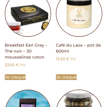
Breakfast Earl Grey –
Café du Laos – pot de
Thé noir – 30
600ml
mousselines coton
13,50
€
TTC
23,50
€
TTC
Je craque
Je craque