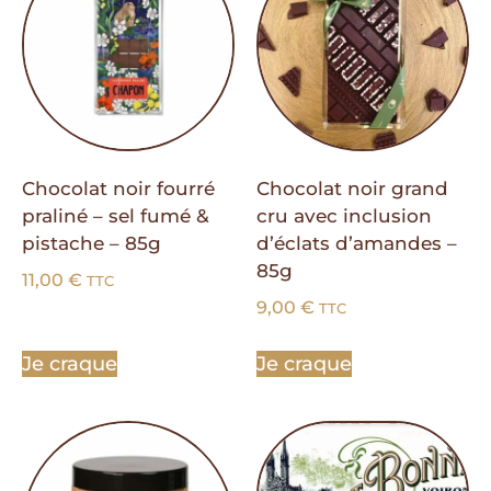
Chocolat noir fourré
Chocolat noir grand
praliné – sel fumé &
cru avec inclusion
pistache – 85g
d’éclats d’amandes –
85g
11,00
€
TTC
9,00
€
TTC
Je craque
Je craque