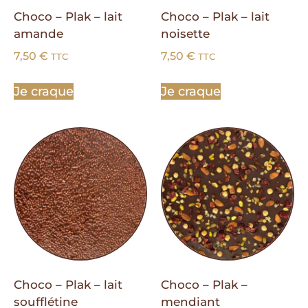
Choco – Plak – lait
Choco – Plak – lait
amande
noisette
7,50
€
7,50
€
TTC
TTC
Je craque
Je craque
Choco – Plak – lait
Choco – Plak –
soufflétine
mendiant