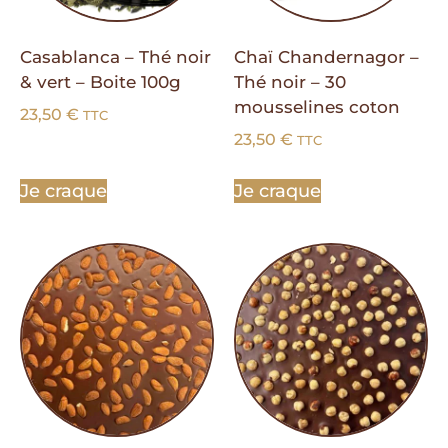
Casablanca – Thé noir
Chaï Chandernagor –
& vert – Boite 100g
Thé noir – 30
mousselines coton
23,50
€
TTC
23,50
€
TTC
Je craque
Je craque