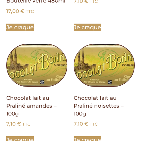
Bouteille verre 480ml
7,10
€
TTC
17,00
€
TTC
Je craque
Je craque
Chocolat lait au
Chocolat lait au
Praliné amandes –
Praliné noisettes –
100g
100g
7,10
€
7,10
€
TTC
TTC
Je craque
Je craque