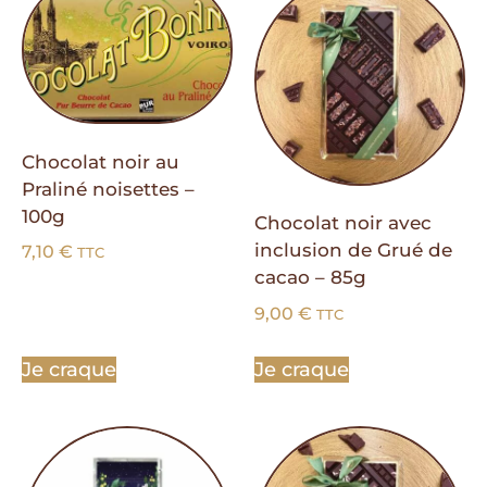
Chocolat noir au
Praliné noisettes –
100g
Chocolat noir avec
inclusion de Grué de
7,10
€
TTC
cacao – 85g
9,00
€
TTC
Je craque
Je craque