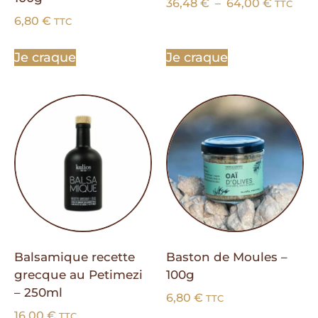
36,48
€
–
64,00
€
TTC
6,80
€
TTC
Je craque
Je craque
Balsamique recette
Baston de Moules –
grecque au Petimezi
100g
– 250ml
6,80
€
TTC
16,00
€
TTC