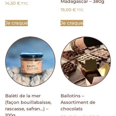
Madagascar – 380g
14,50
€
TTC
19,00
€
TTC
Je craque
Je craque
Balèti de la mer
Ballotins –
(façon bouillabaisse,
Assortiment de
rascasse, safran…) –
chocolats
100g