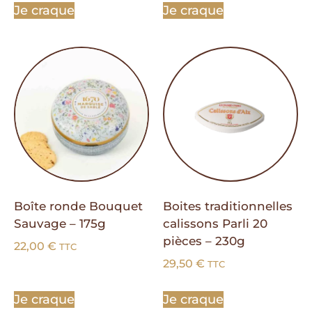
Je craque
Je craque
Boîte ronde Bouquet
Boites traditionnelles
Sauvage – 175g
calissons Parli 20
pièces – 230g
22,00
€
TTC
29,50
€
TTC
Je craque
Je craque