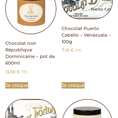
Chocolat Puerto
Cabello – Vénézuela –
100g
Chocolat noir
République
7,10
€
TTC
Dominicaine – pot de
600ml
13,50
€
TTC
Je craque
Je craque