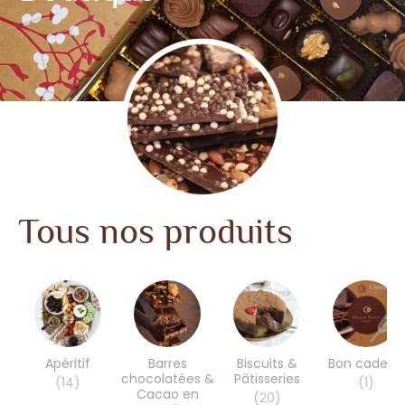
Tous nos produits
Apéritif
Barres
Biscuits &
Bon cadeau
chocolatées &
Pâtisseries
(14)
(1)
Cacao en
(20)