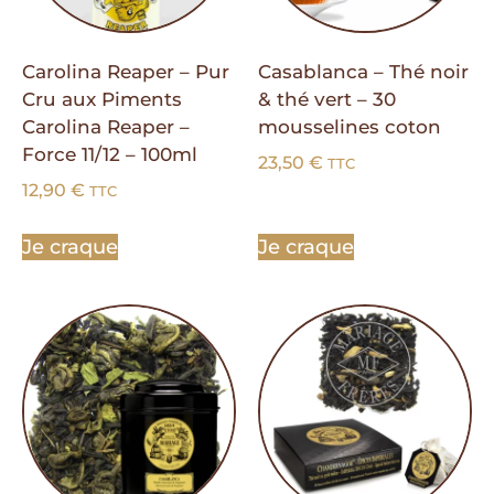
Carolina Reaper – Pur
Casablanca – Thé noir
Cru aux Piments
& thé vert – 30
Carolina Reaper –
mousselines coton
Force 11/12 – 100ml
23,50
€
TTC
12,90
€
TTC
Je craque
Je craque