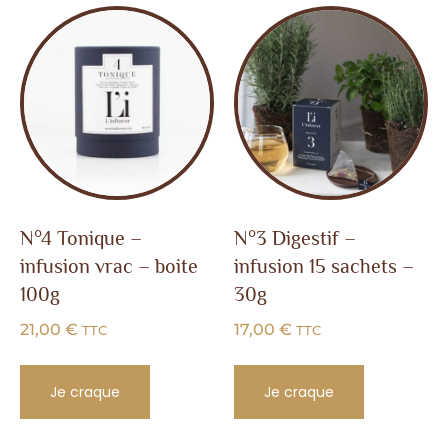
N°4 Tonique –
N°3 Digestif –
infusion vrac – boite
infusion 15 sachets –
100g
30g
21,00
€
17,00
€
TTC
TTC
Je craque
Je craque