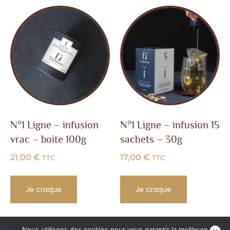
N°1 Ligne – infusion
N°1 Ligne – infusion 15
vrac – boite 100g
sachets – 30g
21,00
€
17,00
€
TTC
TTC
Je craque
Je craque
Nous utilisons des cookies pour vous garantir la meilleure