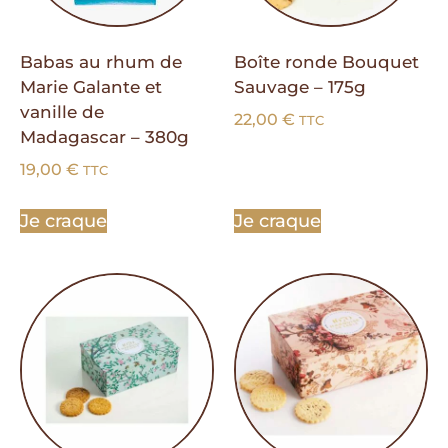
Babas au rhum de
Boîte ronde Bouquet
Marie Galante et
Sauvage – 175g
vanille de
22,00
€
TTC
Madagascar – 380g
19,00
€
TTC
Je craque
Je craque