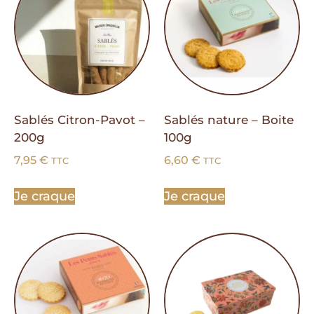
Sablés Citron-Pavot –
Sablés nature – Boite
200g
100g
7,95
€
6,60
€
TTC
TTC
Je craque
Je craque