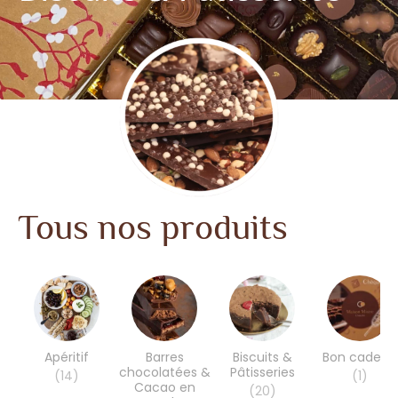
Tous nos produits
Apéritif
Barres
Biscuits &
Bon cadeau
chocolatées &
Pâtisseries
(14)
(1)
Cacao en
(20)