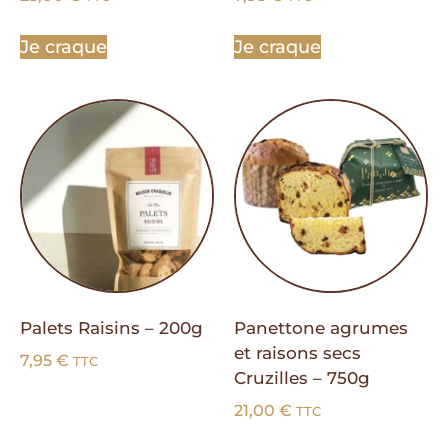
Je craque
Je craque
Palets Raisins – 200g
Panettone agrumes
et raisons secs
7,95
€
TTC
Cruzilles – 750g
21,00
€
TTC