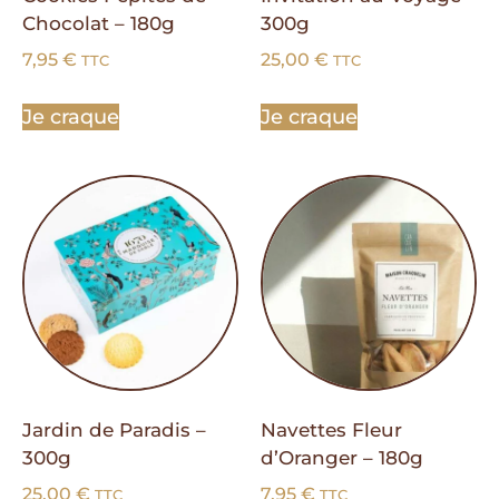
Chocolat – 180g
300g
7,95
€
25,00
€
TTC
TTC
Je craque
Je craque
Jardin de Paradis –
Navettes Fleur
300g
d’Oranger – 180g
25,00
€
7,95
€
TTC
TTC