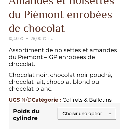
Amandes et noisettes
du Piémont enrobées
de chocolat
10,40
€
–
28,00
€
TTC
Assortiment de noisettes et amandes
du Piémont –
IGP
enrobées de
chocolat.
Chocolat noir, chocolat noir poudré,
chocolat lait, chocolat blond ou
chocolat blanc.
UGS
N/D
Catégorie :
Coffrets & Ballotins
Poids du
cylindre