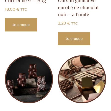
Coffret de 9 – 150g
Ourson guimauve
enrobé de chocolat
18,00
€
TTC
noir – à l’unité
2,20
€
TTC
Je craque
Je craque