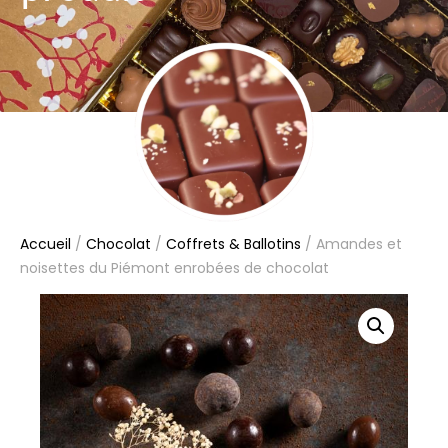
Accueil
/
Chocolat
/
Coffrets & Ballotins
/ Amandes et
noisettes du Piémont enrobées de chocolat