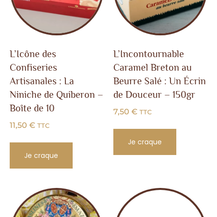
L’Icône des
L’Incontournable
Confiseries
Caramel Breton au
Artisanales : La
Beurre Salé : Un Écrin
Niniche de Quiberon –
de Douceur – 150gr
Boîte de 10
7,50
€
TTC
11,50
€
TTC
Je craque
Je craque