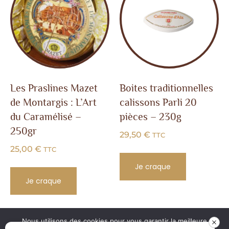
Les Praslines Mazet
Boites traditionnelles
de Montargis : L’Art
calissons Parli 20
du Caramélisé –
pièces – 230g
250gr
29,50
€
TTC
25,00
€
TTC
Je craque
Je craque
Nous utilisons des cookies pour vous garantir la meilleure
MENTIONS
SITE CRÉÉ
MAISON MISTRE |