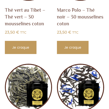
Thé vert au Tibet –
Marco Polo – Thé
Thé vert – 30
noir – 30 mousselines
mousselines coton
coton
23,50
€
23,50
€
TTC
TTC
Je craque
Je craque