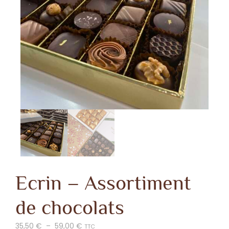
Ecrin – Assortiment
de chocolats
35,50
€
–
59,00
€
TTC