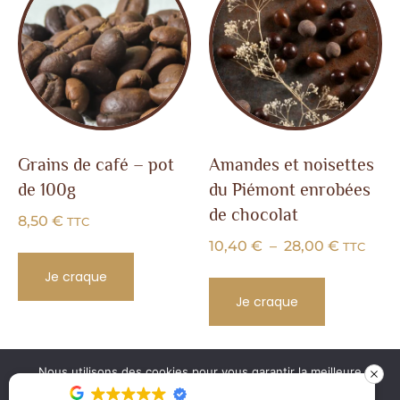
Grains de café – pot
Amandes et noisettes
de 100g
du Piémont enrobées
de chocolat
8,50
€
TTC
10,40
€
–
28,00
€
TTC
Je craque
Je craque
Nous utilisons des cookies pour vous garantir la meilleure
MENTIONS
SITE CRÉÉ
MAISON MISTRE |
expérience possible sur notre site web. En continuant à
LÉGALES |
PAR KLAK.