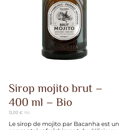
Sirop mojito brut –
400 ml – Bio
13,00
€
TTC
Le sirop de mojito par Bacanha est un