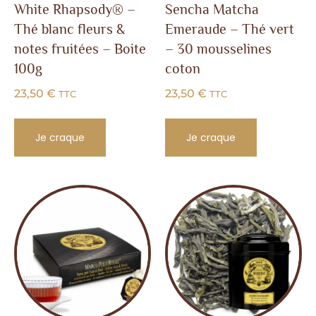
White Rhapsody® –
Sencha Matcha
Thé blanc fleurs &
Emeraude – Thé vert
notes fruitées – Boite
– 30 mousselines
100g
coton
23,50
€
23,50
€
TTC
TTC
Je craque
Je craque