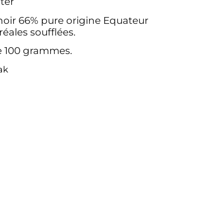
ter
noir 66% pure origine Equateur
réales soufflées.
e 100 grammes.
ak