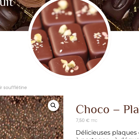
uit
r soufflétine
Choco – Pla
7,50
€
TTC
Délicieuses plaques 