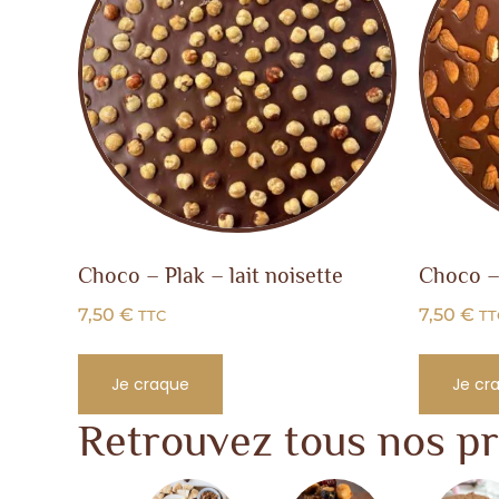
Choco – Plak – lait noisette
Choco –
7,50
€
7,50
€
TTC
TT
Je craque
Je cr
Retrouvez tous nos pr