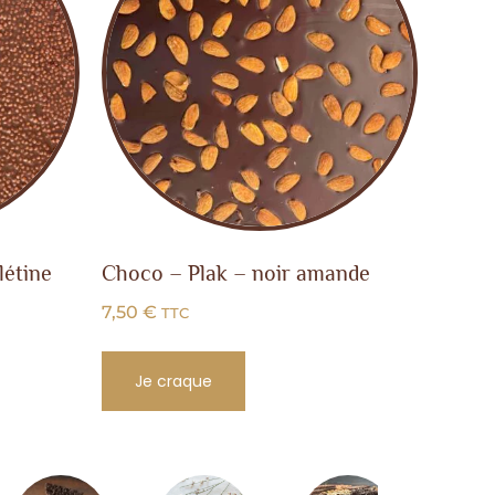
létine
Choco – Plak – noir amande
7,50
€
TTC
Je craque