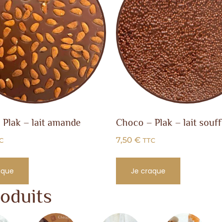
 Plak – lait amande
Choco – Plak – lait souff
7,50
€
C
TTC
aque
Je craque
oduits