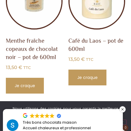
Menthe fraîche
Café du Laos – pot de
copeaux de chocolat
600ml
noir – pot de 600ml
13,50
€
TTC
13,50
€
TTC
Je craque
Je craque
Nous utilisons des cookies pour vous garantir la meilleure
MENTIONS
SITE CRÉÉ
MAISON MISTRE |
expérience possible sur notre site web. En continuant à
LÉGALES |
PAR KLAK.
CHOCOLATERIE À
naviguer sur le site, vous en acceptez la politique de
Très bons chocolats maison
CGV
L'AGENCE DE
confidentialité.
Accueil chaleureux et professionnel
MARSEILLE
0