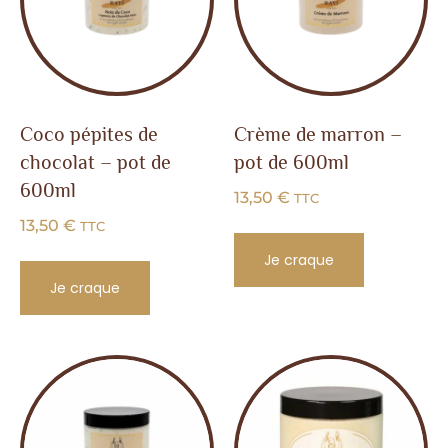
Coco pépites de
Crème de marron –
chocolat – pot de
pot de 600ml
600ml
13,50
€
TTC
13,50
€
TTC
Je craque
Je craque