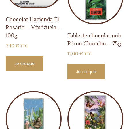
Chocolat Hacienda El
Rosario – Vénézuela –
Tablette chocolat noir
100g
Pérou Chuncho – 75g
7,10
€
TTC
11,00
€
TTC
Je craque
Je craque