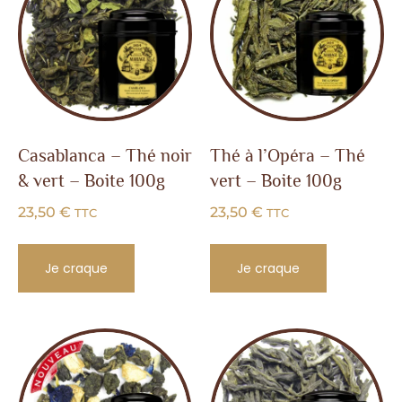
Casablanca – Thé noir
Thé à l’Opéra – Thé
& vert – Boite 100g
vert – Boite 100g
23,50
€
23,50
€
TTC
TTC
Je craque
Je craque