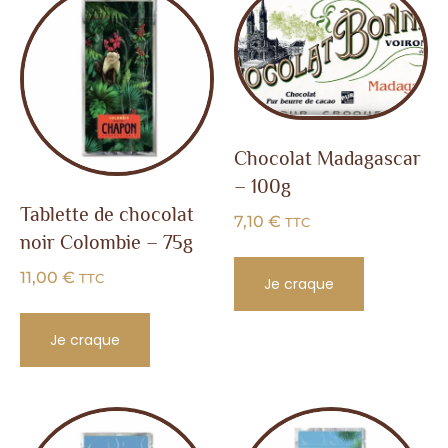
Chocolat Madagascar
– 100g
Tablette de chocolat
7,10
€
TTC
noir Colombie – 75g
11,00
€
TTC
Je craque
Je craque