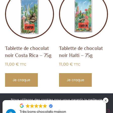
Tablette de chocolat
Tablette de chocolat
noir Costa Rica – 75g
noir Haïti – 75g
11,00
€
11,00
€
TTC
TTC
Je craque
Je craque
Nous utilisons des cookies pour vous garantir la meilleure
MENTIONS
SITE CRÉÉ
MAISON MISTRE |
expérience possible sur notre site web. En continuant à
LÉGALES |
PAR KLAK.
CHOCOLATERIE À
naviguer sur le site, vous en acceptez la politique de
Très bons chocolats maison