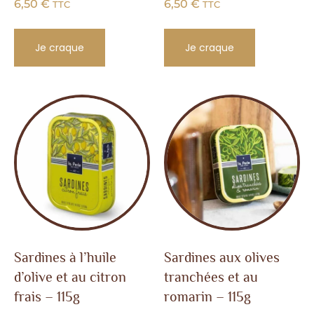
6,50
€
6,50
€
TTC
TTC
Je craque
Je craque
Sardines à l’huile
Sardines aux olives
d’olive et au citron
tranchées et au
frais – 115g
romarin – 115g