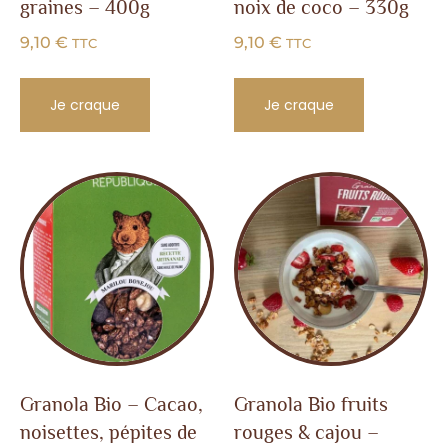
graines – 400g
noix de coco – 330g
9,10
€
9,10
€
TTC
TTC
Je craque
Je craque
Granola Bio – Cacao,
Granola Bio fruits
noisettes, pépites de
rouges & cajou –