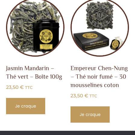
Jasmin Mandarin –
Empereur Chen-Nung
Thé vert – Boîte 100g
– Thé noir fumé – 30
mousselines coton
23,50
€
TTC
23,50
€
TTC
Je craque
Je craque