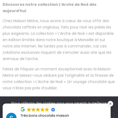
Découvrez notre collection L’Arche de Noé dès
aujourd’hui
Chez Maison Mistre, nous avons à cœur de vous offrir des
chocolats raffinés et originaux, faits pour ravir les palais les
plus exigeants. La collection « L’Arche de Noé » est disponible
en édition limitée dans notre boutique à Marseille et sur
notre site internet. Ne tardez pas à commander, car ces
créations exclusives risquent de s’envoler aussi vite que les
animaux de l’arche.
Faites de Pâques un moment exceptionnel avec la Maison
Mistre et laissez-vous séduire par l’originalité et la finesse de
notre collection « L’Arche de Noé ». Un voyage chocolaté que
vous n’êtes pas près d’oublier.
Nous utilisons des cookies pour vous garantir la meilleure
MENTIONS
SITE CRÉÉ
MAISON MISTRE |
expérience possible sur notre site web. En continuant à
LÉGALES |
PAR KLAK.
CHOCOLATERIE À
naviguer sur le site, vous en acceptez la politique de
Très bons chocolats maison